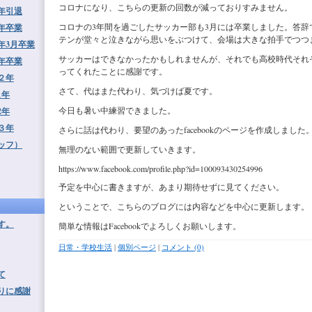
コロナになり、こちらの更新の回数が減っておりすみません。
9年引退
コロナの3年間を過ごしたサッカー部も3月には卒業しました。答辞
1年卒業
テンが堂々と泣きながら思いをぶつけて、会場は大きな拍手でつつ
年3月卒業
サッカーはできなかったかもしれませんが、それでも高校時代それ
2年卒業
ってくれたことに感謝です。
２年
さて、代はまた代わり、気づけば夏です。
1年
今日も暑い中練習できました。
2年
３年
さらに話は代わり、要望のあったfacebookのページを作成しました
ッフ）
無理のない範囲で更新していきます。
https://www.facebook.com/profile.php?id=100093430254996
予定を中心に書きますが、あまり期待せずに見てください。
ということで、こちらのブログには内容などを中心に更新します。
す。
簡単な情報はFacebookでよろしくお願いします。
日常・学校生活
|
個別ページ
|
コメント (0)
て
りに感謝