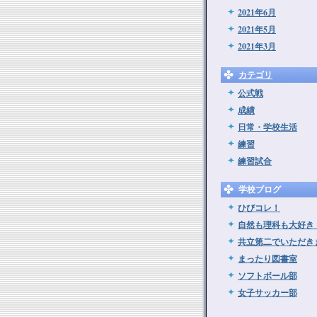
2021年6月
2021年5月
2021年3月
カテゴリ
公式戦
成績
日常・学校生活
練習
練習試合
学校ブログ
ひびコレ！
自然も理科も大好き
共立第二でいただき
まったり図書室
ソフトボール部
女子サッカー部