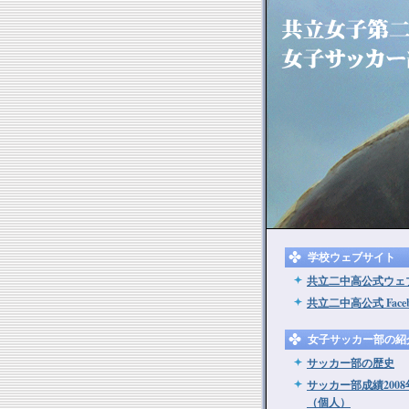
学校ウェブサイト
共立二中高公式ウェ
共立二中高公式 Faceb
女子サッカー部の紹
サッカー部の歴史
サッカー部成績200
（個人）