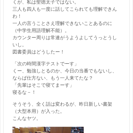
くが、私は聖徳太子ではない。
三人も四人も一度に話してこられても理解できん
わ！
一人の言うことさえ理解できないことあるのに
（中学生用語理解不能）。
カウンター周りは常連がうようよしてうっとうし
いし。
図書委員はどうしたー！
「次の時間漢字テストでーす」
くー、勉強しとるのか、今日の当番でもないし、
ならば仕方ない、もう一人来てたな？
「先輩はそこで寝てまーす」
寝るな－！
そうそう、全く話は変わるが、昨日新しい書架
（大型本用）が入った。
こんなヤツ。