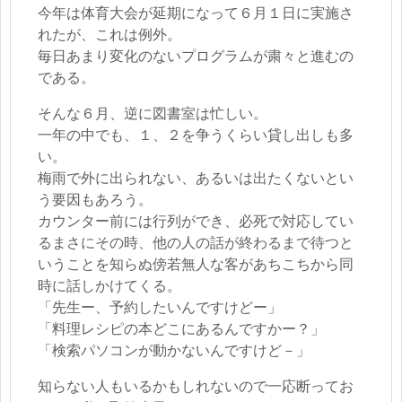
今年は体育大会が延期になって６月１日に実施さ
れたが、これは例外。
毎日あまり変化のないプログラムが粛々と進むの
である。
そんな６月、逆に図書室は忙しい。
一年の中でも、１、２を争うくらい貸し出しも多
い。
梅雨で外に出られない、あるいは出たくないとい
う要因もあろう。
カウンター前には行列ができ、必死で対応してい
るまさにその時、他の人の話が終わるまで待つと
いうことを知らぬ傍若無人な客があちこちから同
時に話しかけてくる。
「先生ー、予約したいんですけどー」
「料理レシピの本どこにあるんですかー？」
「検索パソコンが動かないんですけど－」
知らない人もいるかもしれないので一応断ってお