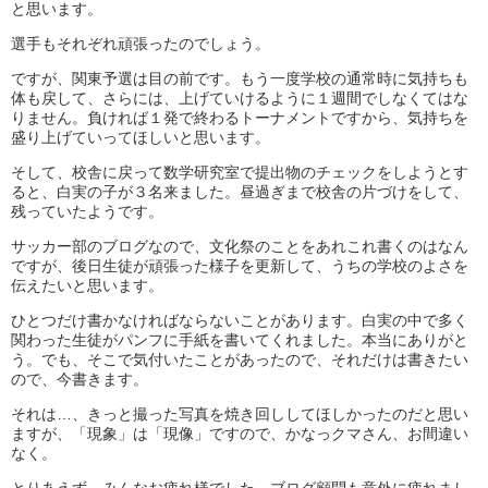
と思います。
選手もそれぞれ頑張ったのでしょう。
ですが、関東予選は目の前です。もう一度学校の通常時に気持ちも
体も戻して、さらには、上げていけるように１週間でしなくてはな
りません。負ければ１発で終わるトーナメントですから、気持ちを
盛り上げていってほしいと思います。
そして、校舎に戻って数学研究室で提出物のチェックをしようとす
ると、白実の子が３名来ました。昼過ぎまで校舎の片づけをして、
残っていたようです。
サッカー部のブログなので、文化祭のことをあれこれ書くのはなん
ですが、後日生徒が頑張った様子を更新して、うちの学校のよさを
伝えたいと思います。
ひとつだけ書かなければならないことがあります。白実の中で多く
関わった生徒がパンフに手紙を書いてくれました。本当にありがと
う。でも、そこで気付いたことがあったので、それだけは書きたい
ので、今書きます。
それは…、きっと撮った写真を焼き回ししてほしかったのだと思い
ますが、「現象」は「現像」ですので、かなっクマさん、お間違い
なく。