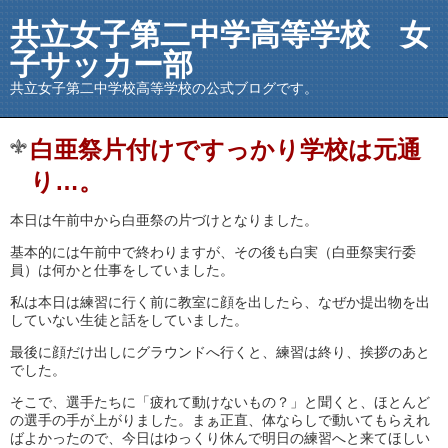
共立女子第二中学高等学校 女
子サッカー部
共立女子第二中学校高等学校の公式ブログです。
白亜祭片付けですっかり学校は元通
り…。
本日は午前中から白亜祭の片づけとなりました。
基本的には午前中で終わりますが、その後も白実（白亜祭実行委
員）は何かと仕事をしていました。
私は本日は練習に行く前に教室に顔を出したら、なぜか提出物を出
していない生徒と話をしていました。
最後に顔だけ出しにグラウンドへ行くと、練習は終り、挨拶のあと
でした。
そこで、選手たちに「疲れて動けないもの？」と聞くと、ほとんど
の選手の手が上がりました。まぁ正直、体ならしで動いてもらえれ
ばよかったので、今日はゆっくり休んで明日の練習へと来てほしい