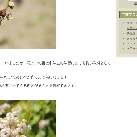
携
学校ブロ
ひびコ
自然も
共立第
まった
ソフト
女子サ
しまいましたが、花のその後は中学生の学習にとても良い教材となり
べのついためしべが膨らんで実になります。
教科書に出てくる内容がそのまま観察できます。