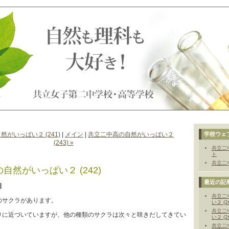
然がいっぱい２ (241)
|
メイン
|
共立二中高の自然がいっぱい２
学校ウェ
(243) »
共立二
ト
共立二中
自然がいっぱい２ (242)
最近の記
日
共立二
のサクラがあります。
い２ (2
共立二
りに近づいていますが、他の種類のサクラは次々と咲きだしてきてい
い２ (2
共立二