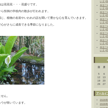
い２ (2
内は花花花・・・花盛りです。
共立二
い２ (2
から恒例の学校内の散歩が行われます。
共立二
い２ (2
感じ、植物の名前やいわれの話を聞いて豊かな心を育んでいきます。
共立二
い２ (2
で心がさらに成長できる季節になりました。
共立二
い２ (2
共立二
い２ (2
共立二
い２ (2
共立二
い２ (2
日
月
5
6
12
13
19
20
26
27
アーカイ
ません。
2026
ョウが咲いています。
2026