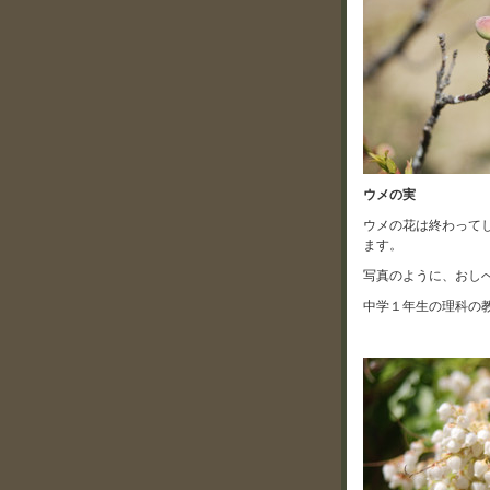
ウメの実
ウメの花は終わって
ます。
写真のように、おし
中学１年生の理科の