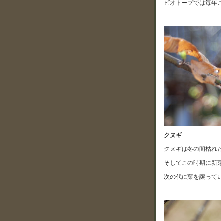
ビオトープでは毎年
クヌギ
クヌギは冬の間枯れ
そしてこの時期に新
次の代に葉を譲って