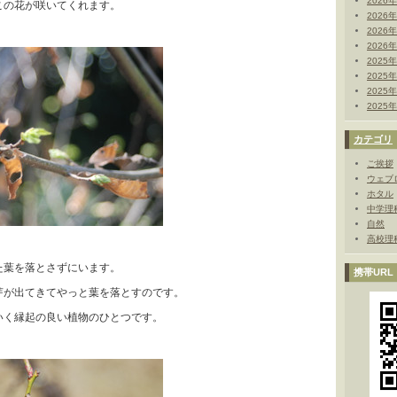
2026
この花が咲いてくれます。
2026
2026
2026
2025
2025
2025
2025
カテゴリ
ご挨拶
ウェブ
ホタル
中学理
自然
高校理
た葉を落とさずにいます。
携帯URL
芽が出てきてやっと葉を落とすのです。
いく縁起の良い植物のひとつです。