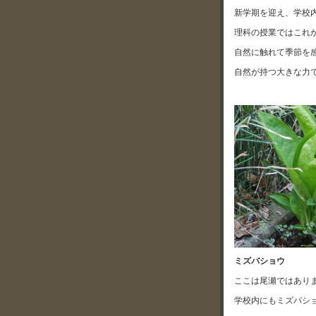
新学期を迎え、学校
理科の授業ではこれ
自然に触れて季節を
自然が持つ大きな力
ミズバショウ
ここは尾瀬ではあり
学校内にもミズバシ