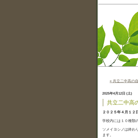
« 共立二中高の自
2025年4月12日 (土)
共立二中高の
２０２５年４月１２
学校内には１０種類
ソメイヨシノは終わ
ます。