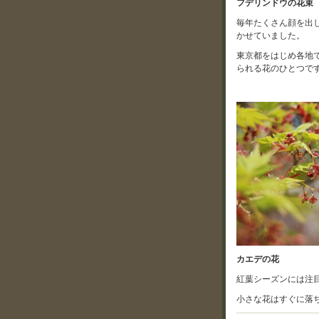
フデリンドウの花束
毎年たくさん顔を出
かせていました。
東京都をはじめ各地
られる花のひとつで
カエデの花
紅葉シーズンには注
小さな花はすぐに落