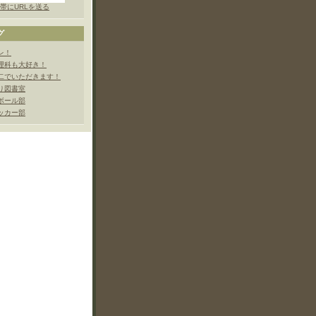
帯にURLを送る
グ
レ！
理科も大好き！
二でいただきます！
り図書室
ボール部
ッカー部